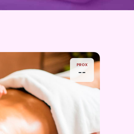
PROX
--