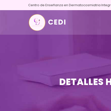
Centro de Enseñanza en Dermatocosmiatria Integr
CEDI
DETALLES 